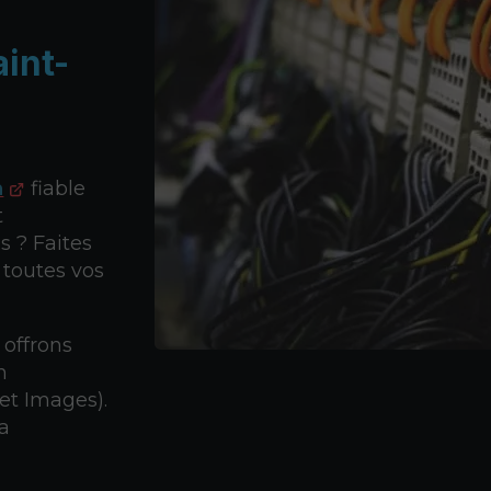
int-
n
fiable
t
s ? Faites
 toutes vos
 offrons
n
et Images).
la