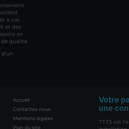
intervenir.
eillent
té à vos
t et des
esoins en
de qualité.
z d'un
Votre p
Accueil
une con
Contactez-nous
Mentions légales
TTTS est l'
Plan du site