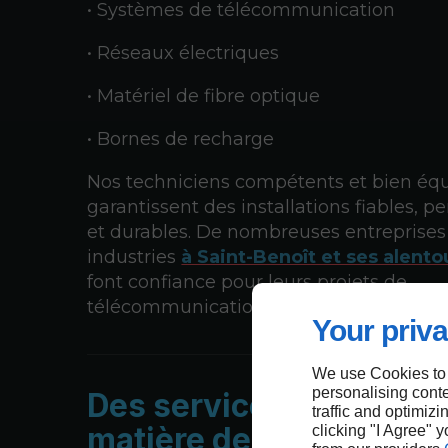
• Systèmes de télécommunication
• Réseaux électriques
• Matériel de fibre optique
• Bornes de recharge
Nos techniciens compétents et bien éq
garantissent des installations fiables, 
et durables. De nombreuses entreprises
industries
à Saint-Benoît et ses alento
font confiance pour leurs projets de
télécommunication.
Your priva
We use Cookies to
personalising conte
Des service de qualité 
traffic and optimizi
matière de communicat
clicking "I Agree" 