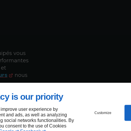
uipés vous
performantes
 et
urs
nous
cy is our priority
 improve user experience by
Customize
nt and ads, as well as analyzing
en
ng social networks functionalities. By
ion à
you consent to the use of Cookies