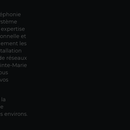
léphonie
système
 expertise
ionnelle et
lement les
tallation
de réseaux
ainte-Marie
ous
 vos
 la
de
s environs.