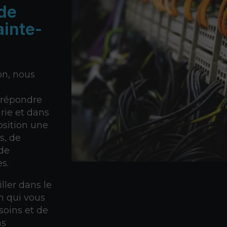
 de
ainte-
on, nous
répondre
rie et dans
osition une
s, de
de
s.
ller dans le
n qui vous
soins et de
ns