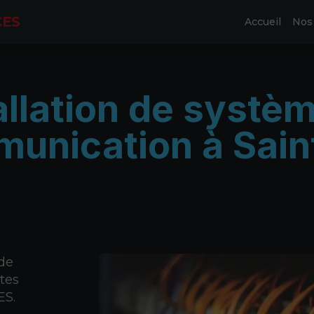
CES
Accueil
Nos 
allation de systè
munication à Sain
 de
tes
ES.